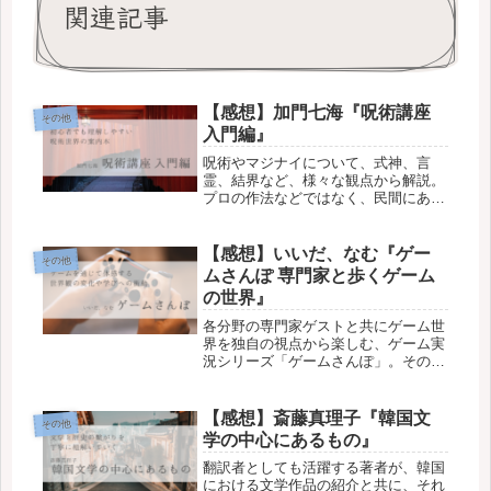
関連記事
【感想】加門七海『呪術講座
その他
入門編』
呪術やマジナイについて、式神、言
霊、結界など、様々な観点から解説。
プロの作法などではなく、民間にある
もの、身近に伝わるものの話題が中
心。基礎的な内容が多いため、呪術の
世界を手軽に知りたいという初心者に
【感想】いいだ、なむ『ゲー
その他
おすすめ。
ムさんぽ 専門家と歩くゲーム
の世界』
各分野の専門家ゲストと共にゲーム世
界を独自の視点から楽しむ、ゲーム実
況シリーズ「ゲームさんぽ」。そのシ
リーズが始まった経緯からゲームで遊
ぶことの意義まで深く語られる。ゲー
ムについて多面的な角度から考える
【感想】斎藤真理子『韓国文
その他
本。
学の中心にあるもの』
翻訳者としても活躍する著者が、韓国
における文学作品の紹介と共に、それ