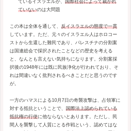
ているイスラエルが、
国際社会によって裁かれ
ていない
のは大問題
この本は全体を通して、
反イスラエルの態度で
一貫
しています。ただ、元々のイスラエル人はホロコー
ストから生還した難民であり、パレスチナの分割案
は国連総会で採択されたことなどの歴史を考える
と、なんとも言えない気持ちになります。分割案採
択後の1948年には既に民族浄化が行われており、そ
れは間違いなく批判されるべきことだと思うのです
が。
一方のハマスによる10月7日の奇襲攻撃は、占領軍に
対する抵抗ということで、
国際法上認められている
抵抗権の行使
に他ならないとあります。ただし、民
間人を襲撃して人質にとる作戦という、認めてはな